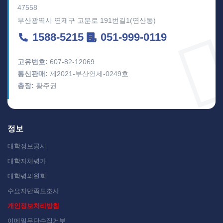
47558
부산광역시 연제구 고분로 191번길1(연산동)
1588-5215
051-999-0119
고유번호:
607-82-12069
통신판매:
제2021-부산연제-0249호
총장:
황주권
정보
대학정보공시
대학자체평가
대학평의원회
수요자만족도조사
개인정보처리방침
이메일무단수집거부