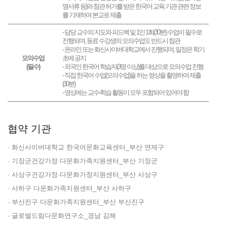
명서류 등)와 참관 허가를 받은 한국어 교육 기관 관련 정보
를 기재하여 본교로 제출
- 담당 교수의 지도와 피드백 및 1인 1회(30분) 수업이 필수로
진행되며, 동료 수강생의 모의수업도 반드시 참관
- 온라인 또는 화신사이버대학교에서 진행되며, 일정은 학기
모의수업
초에 공지
(필수)
- 외국인 한국어 학습자(3명 이상)를 대상으로 모의수업 진행
- 직접 한국어 수업(모의수업)을 하는 영상을 촬영하여 제출
(30분)
- 영상에는 교수-학습 활동이 모두 포함되어 있어야 함
협약 기관
· 화신사이버대학교 한국어문화교육센터_부산 연제구
· 기장군건강가정·다문화가족지원센터_부산 기장군
· 사상구건강가정·다문화가정지원센터_부산 사상구
· 사하구 다문화가족지원센터_부산 사하구
· 부산진구 다문화가족지원센터_부산 부산진구
· 글로벌드림다문화연구소_경남 김해