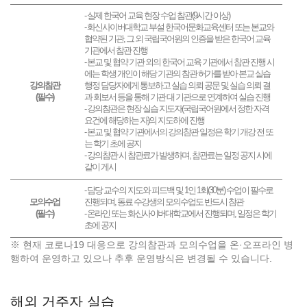
- 실제 한국어 교육 현장 수업 참관(9시간 이상)
- 화신사이버대학교 부설 한국어문화교육센터 또는 본교와
협약된 기관, 그 외 국립국어원의 인증을 받은 한국어 교육
기관에서 참관 진행
- 본교 및 협약 기관 외의 한국어 교육 기관에서 참관 진행 시
에는 학생 개인이 해당 기관의 참관 허가를 받아 본교 실습
강의참관
행정 담당자에게 통보하고 실습 의뢰 공문 및 실습 의뢰 결
(필수)
과 회보서 등을 통해 기관 대 기관으로 연계하여 실습 진행
- 강의참관은 현장 실습 지도자(국립국어원에서 정한 자격
요건에 해당하는 자)의 지도하에 진행
- 본교 및 협약 기관에서의 강의참관 일정은 학기 개강 전 또
는 학기 초에 공지
- 강의참관 시 참관료가 발생하며, 참관료는 일정 공지 시에
같이 게시
- 담당 교수의 지도와 피드백 및 1인 1회(30분) 수업이 필수로
모의수업
진행되며, 동료 수강생의 모의수업도 반드시 참관
(필수)
- 온라인 또는 화신사이버대학교에서 진행되며, 일정은 학기
초에 공지
※ 현재 코로나19 대응으로 강의참관과 모의수업을 온·오프라인 병
행하여 운영하고 있으나 추후 운영방식은 변경될 수 있습니다.
해외 거주자 실습