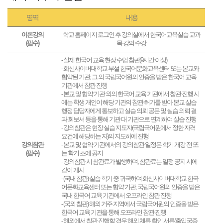
영역
내용
이론강의
학교 홈페이지 로그인 후 강의실에서 한국어교육실습 교과
(필수)
목 강의 수강
- 실제 한국어 교육 현장 수업 참관(9시간 이상)
- 화신사이버대학교 부설 한국어문화교육센터 또는 본교와
협약된 기관, 그 외 국립국어원의 인증을 받은 한국어 교육
기관에서 참관 진행
- 본교 및 협약 기관 외의 한국어 교육 기관에서 참관 진행 시
에는 학생 개인이 해당 기관의 참관 허가를 받아 본교 실습
행정 담당자에게 통보하고 실습 의뢰 공문 및 실습 의뢰 결
과 회보서 등을 통해 기관 대 기관으로 연계하여 실습 진행
- 강의참관은 현장 실습 지도자(국립국어원에서 정한 자격
요건에 해당하는 자)의 지도하에 진행
강의참관
- 본교 및 협약 기관에서의 강의참관 일정은 학기 개강 전 또
(필수)
는 학기 초에 공지
- 강의참관 시 참관료가 발생하며, 참관료는 일정 공지 시에
같이 게시
- (국내 참관) 실습 학기 중 귀국하여 화신사이버대학교 한국
어문화교육센터 또는 협약 기관, 국립국어원의 인증을 받은
국내 한국어 교육 기관에서 오프라인 참관 진행
- (국외 참관) 해외 거주 지역에서 국립국어원의 인증을 받은
한국어 교육 기관을 통해 오프라인 참관 진행
- 해외에서 참관 진행할 경우 해외 체류 확인 서류(출입국증