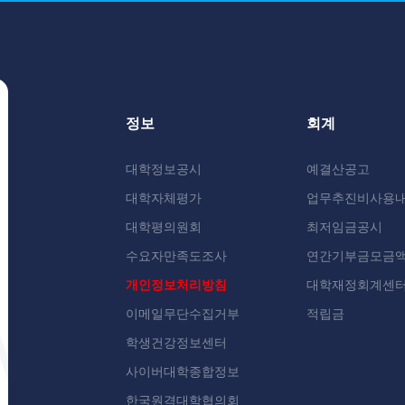
정보
회계
대학정보공시
예결산공고
대학자체평가
업무추진비사용
대학평의원회
최저임금공시
수요자만족도조사
연간기부금모금
개인정보처리방침
대학재정회계센
이메일무단수집거부
적립금
학생건강정보센터
사이버대학종합정보
한국원격대학협의회