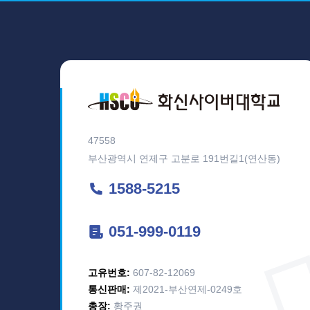
47558
부산광역시 연제구 고분로 191번길1(연산동)
1588-5215
051-999-0119
고유번호:
607-82-12069
통신판매:
제2021-부산연제-0249호
총장:
황주권