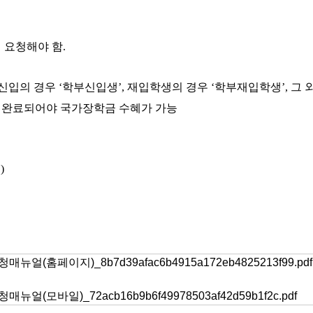
 요청해야 함
.
 신입의 경우
‘
학부신입생
’,
재입학생의 경우
‘
학부재입학생
’,
그 
 완료되어야 국가장학금 수혜가 가능
번
)
뉴얼(홈페이지)_8b7d39afac6b4915a172eb4825213f99.pdf
얼(모바일)_72acb16b9b6f49978503af42d59b1f2c.pdf