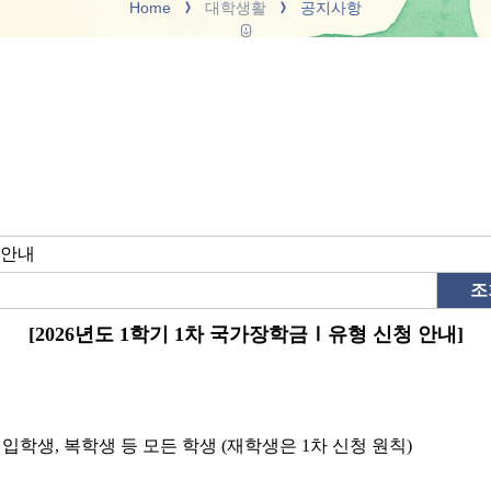
Home
대학생활
공지사항
 안내
조
[2026
년도
1
학기
1
차 국가장학금
Ⅰ
유형 신청 안내
]
재입학생
,
복학생 등 모든 학생
(
재학생은
1
차 신청 원칙
)