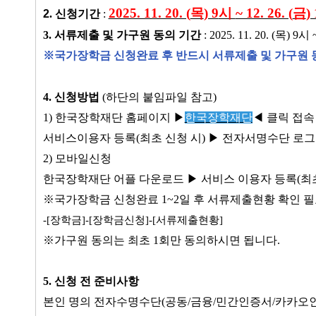
2025. 11. 20. (
목
) 9
시
~ 12. 26. (
금
)
2
.
신청기간
:
3.
서류제출 및 가구원 동의 기간
: 2025. 11. 20. (
목
) 9
시
※
국가장학금 신청완료 후 반드시 서류제출 및 가구원
4.
신청방법
(
하단의 붙임파일 참고
)
1)
한국장학재단 홈페이지
▶
한국장학재단
◀
클릭 접속
서비스이용자 등록
(
최초 신청 시
)
▶
전자서명수단 로
2)
모바일신청
한국장학재단 어플 다운로드
▶
서비스 이용자 등록
(
최
※
국가장학금 신청완료
1~2
일 후 서류제출현황 확인 
-[
장학금
]-[
장학금신청
]-[
서류제출현황
]
※
가구원 동의는 최초
1
회만 동의하시면 됩니다
.
5.
신청 전 준비사항
본인 명의 전자수명수단
(
공동
/
금융
/
민간인증서
/
카카오