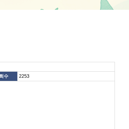
회수
2253